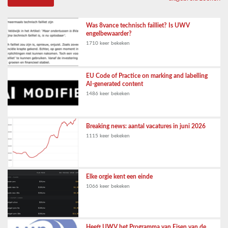
Was 8vance technisch failliet? Is UWV
engelbewaarder?
1710 keer bekeken
EU Code of Practice on marking and labelling
AI-generated content
1486 keer bekeken
Breaking news: aantal vacatures in juni 2026
1115 keer bekeken
Elke orgie kent een einde
1066 keer bekeken
Heeft UWV het Programma van Eisen van de