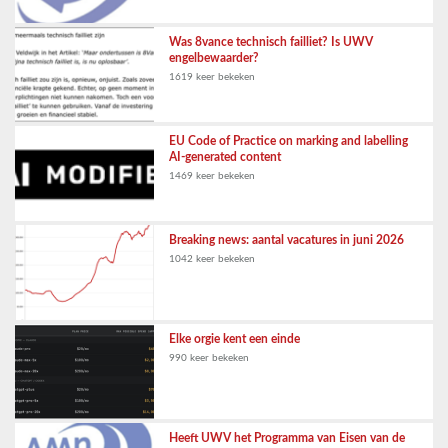
Was 8vance technisch failliet? Is UWV
engelbewaarder?
1619 keer bekeken
EU Code of Practice on marking and labelling
AI-generated content
1469 keer bekeken
Breaking news: aantal vacatures in juni 2026
1042 keer bekeken
Elke orgie kent een einde
990 keer bekeken
Heeft UWV het Programma van Eisen van de