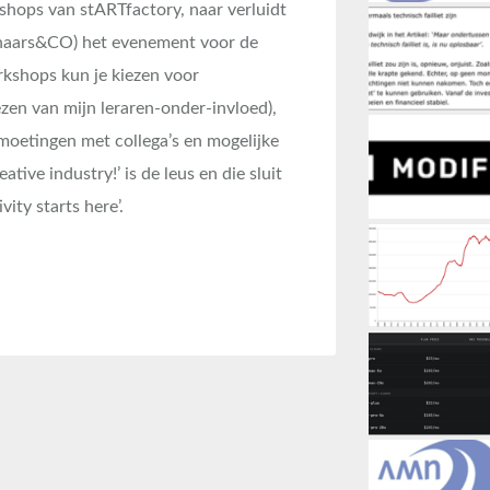
shops van stARTfactory, naar verluidt
tenaars&CO) het evenement voor de
shops kun je kiezen voor
zen van mijn leraren-onder-invloed),
oetingen met collega’s en mogelijke
ive industry!’ is de leus en die sluit
tivity starts here’.