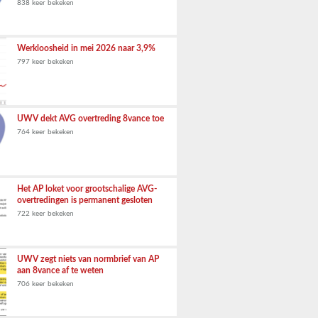
838 keer bekeken
Werkloosheid in mei 2026 naar 3,9%
797 keer bekeken
UWV dekt AVG overtreding 8vance toe
764 keer bekeken
Het AP loket voor grootschalige AVG-
overtredingen is permanent gesloten
722 keer bekeken
UWV zegt niets van normbrief van AP
aan 8vance af te weten
706 keer bekeken