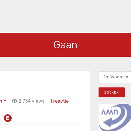
Gaan
Zoeken naar:
n Y
2.734 views
1 reactie