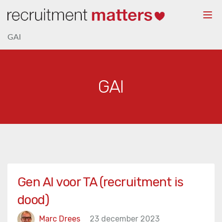
Togg
navi
GAI
GAI
Gen AI voor TA (recruitment is
dood)
Marc Drees
23 december 2023