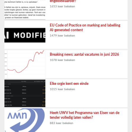
engelbewaarder?
1653 keer bekeken
EU Code of Practice on marking and labelling
AI-generated content
1479 keer bekeken
Breaking news: aantal vacatures in juni 2026
1078 keer bekeken
Elke orgie kent een einde
1015 keer bekeken
Heeft UWV het Programma van Eisen van de
tender volledig laten vallen?
883 keer bekeken