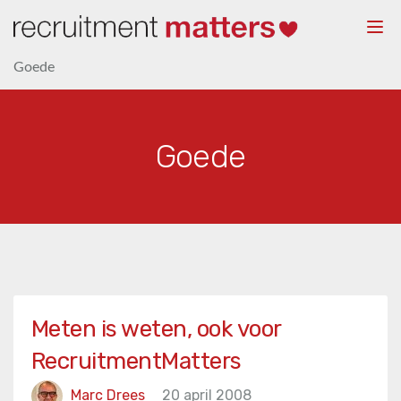
Togg
navi
Goede
Goede
Meten is weten, ook voor
RecruitmentMatters
Marc Drees
20 april 2008