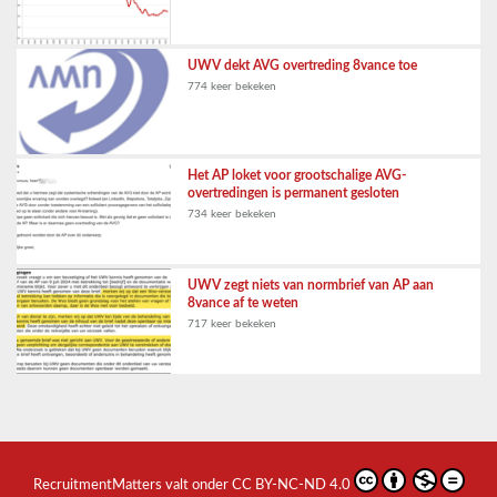
UWV dekt AVG overtreding 8vance toe
774 keer bekeken
Het AP loket voor grootschalige AVG-
overtredingen is permanent gesloten
734 keer bekeken
UWV zegt niets van normbrief van AP aan
8vance af te weten
717 keer bekeken
RecruitmentMatters
valt onder
CC BY-NC-ND 4.0