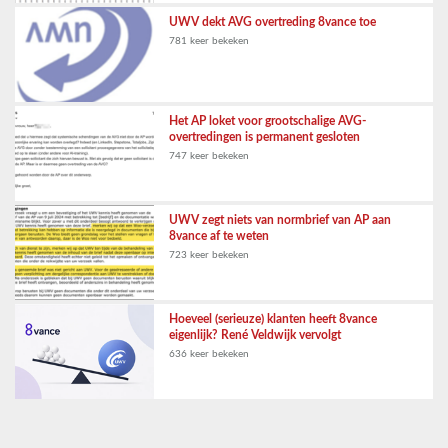
UWV dekt AVG overtreding 8vance toe
781 keer bekeken
Het AP loket voor grootschalige AVG-
overtredingen is permanent gesloten
747 keer bekeken
UWV zegt niets van normbrief van AP aan
8vance af te weten
723 keer bekeken
Hoeveel (serieuze) klanten heeft 8vance
eigenlijk? René Veldwijk vervolgt
636 keer bekeken