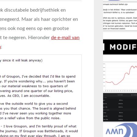
k discutabele bedrijfsethiek en
enegeerd. Maar als haar oprichter en
ens ook nog eens op een grootse
et te negeren. Hieronder
de e-mail van
n
: