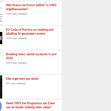
Was 8vance technisch failliet? Is UWV
engelbewaarder?
1625 keer bekeken
EU Code of Practice on marking and
labelling AI-generated content
1470 keer bekeken
Breaking news: aantal vacatures in juni
2026
1044 keer bekeken
Elke orgie kent een einde
997 keer bekeken
Heeft UWV het Programma van Eisen
van de tender volledig laten vallen?