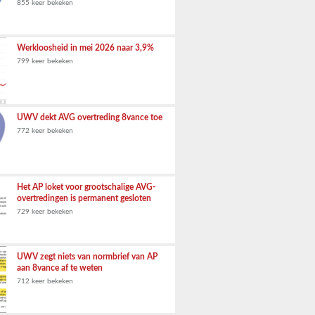
855 keer bekeken
Werkloosheid in mei 2026 naar 3,9%
799 keer bekeken
UWV dekt AVG overtreding 8vance toe
772 keer bekeken
Het AP loket voor grootschalige AVG-
overtredingen is permanent gesloten
729 keer bekeken
UWV zegt niets van normbrief van AP
aan 8vance af te weten
712 keer bekeken