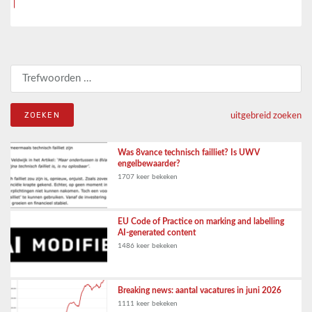
Zoeken naar:
uitgebreid zoeken
Was 8vance technisch failliet? Is UWV
engelbewaarder?
1707 keer bekeken
EU Code of Practice on marking and labelling
AI-generated content
1486 keer bekeken
Breaking news: aantal vacatures in juni 2026
1111 keer bekeken