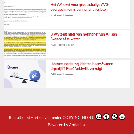
Het AP loket voor grootschalige AVG-
overtredingen is permanent gesloten
754 keer bekeken
UWV zegt niets van normbrief van AP aan
8vance af te weten
726 keer bekeken
Hoeveel (serieuze) klanten heeft 8vance
eigenlijk? René Veldwijk vervolgt
640 keer bekeken
RecruitmentMatters
valt onder
CC BY-NC-ND 4.0
Powered by Antiquitas