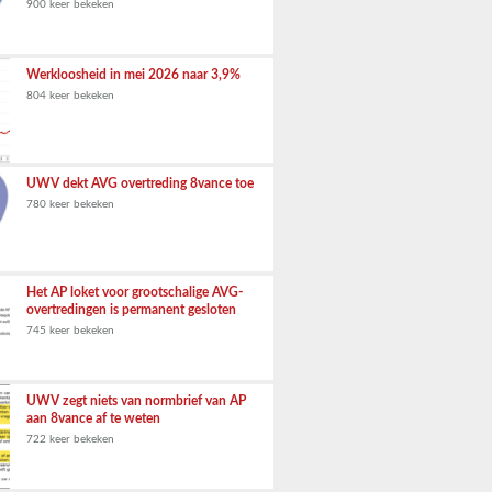
900 keer bekeken
Werkloosheid in mei 2026 naar 3,9%
804 keer bekeken
UWV dekt AVG overtreding 8vance toe
780 keer bekeken
Het AP loket voor grootschalige AVG-
overtredingen is permanent gesloten
745 keer bekeken
UWV zegt niets van normbrief van AP
aan 8vance af te weten
722 keer bekeken