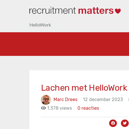
HelloWork
Lachen met HelloWork
Marc Drees
12 december 2023
1.378 views
0 reacties