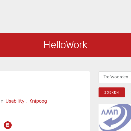
HelloWork
Zoeken naar:
in
Usability
,
Knipoog