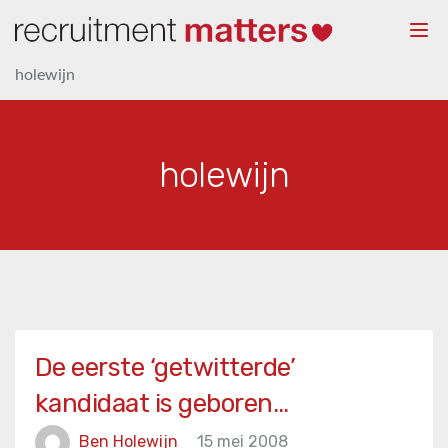
Togg
navi
holewijn
holewijn
De eerste ‘getwitterde’
kandidaat is geboren…
Ben Holewijn
15 mei 2008