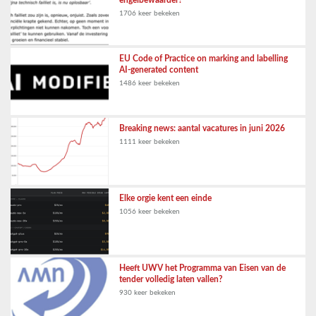
engelbewaarder?
1706 keer bekeken
EU Code of Practice on marking and labelling
AI-generated content
1486 keer bekeken
Breaking news: aantal vacatures in juni 2026
1111 keer bekeken
Elke orgie kent een einde
1056 keer bekeken
Heeft UWV het Programma van Eisen van de
tender volledig laten vallen?
930 keer bekeken