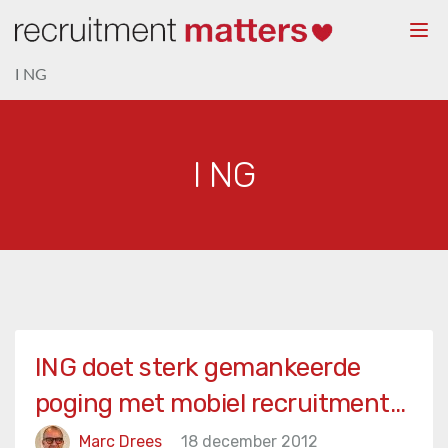
Togg
navi
I NG
I NG
ING doet sterk gemankeerde
poging met mobiel recruitment…
Marc Drees
18 december 2012