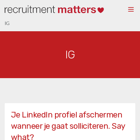
Togg
navi
IG
IG
Je LinkedIn profiel afschermen
wanneer je gaat solliciteren. Say
what?