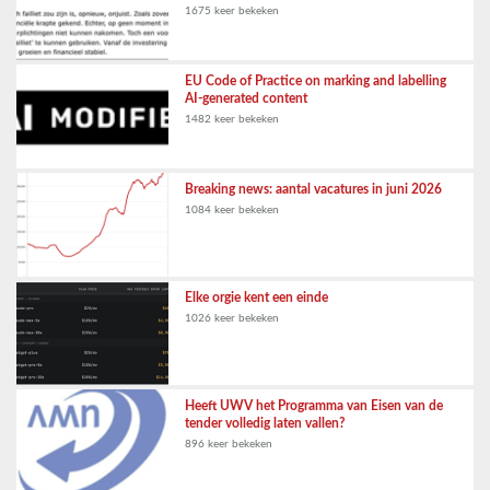
1675 keer bekeken
EU Code of Practice on marking and labelling
AI-generated content
1482 keer bekeken
Breaking news: aantal vacatures in juni 2026
1084 keer bekeken
Elke orgie kent een einde
1026 keer bekeken
Heeft UWV het Programma van Eisen van de
tender volledig laten vallen?
896 keer bekeken