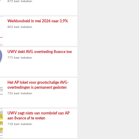
873 keer bekeken
Werkloosheid in mei 2026 naar 3,9%
802 keer bekeken
UWV dekt AVG overtreding 8vance toe
775 keer bekeken
Het AP loket voor grootschalige AVG-
overtredingen is permanent gesloten
736 keer bekeken
UWV zegt niets van normbrief van AP
aan 8vance af te weten
718 keer bekeken