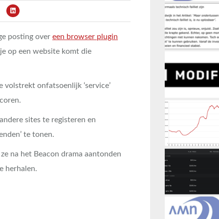
e posting over
een browser plugin
e op een website komt die
volstrekt onfatsoenlijk ‘service’
coren.
dere sites te registeren en
enden’ te tonen.
s ze na het Beacon drama aantonden
e herhalen.