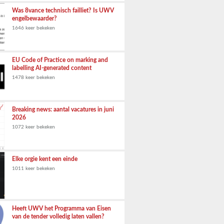
Was 8vance technisch failliet? Is UWV
engelbewaarder?
1646 keer bekeken
EU Code of Practice on marking and
labelling AI-generated content
1478 keer bekeken
Breaking news: aantal vacatures in juni
2026
1072 keer bekeken
Elke orgie kent een einde
1011 keer bekeken
Heeft UWV het Programma van Eisen
van de tender volledig laten vallen?