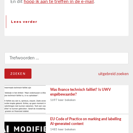
En dit
hoop ik aan te treffen in de e-mail
.
Lees verder
Zoeken naar:
uitgebreid zoeken
Was 8vance technisch failliet? Is UWV
engelbewaarder?
1697 keer bekeken
EU Code of Practice on marking and labelling
AI-generated content
1485 keer bekeken