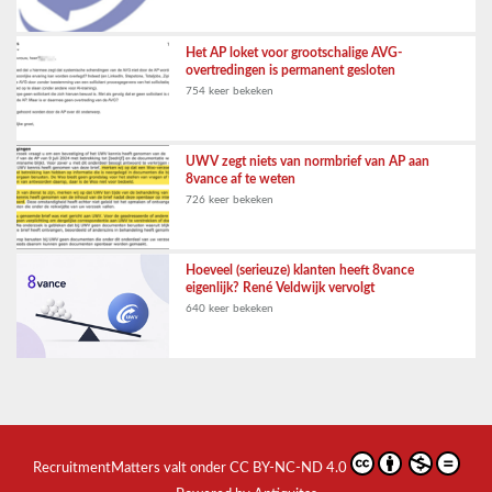
Het AP loket voor grootschalige AVG-
overtredingen is permanent gesloten
754 keer bekeken
UWV zegt niets van normbrief van AP aan
8vance af te weten
726 keer bekeken
Hoeveel (serieuze) klanten heeft 8vance
eigenlijk? René Veldwijk vervolgt
640 keer bekeken
RecruitmentMatters
valt onder
CC BY-NC-ND 4.0