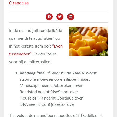
0 reacties
In de maand juli somde ik “de
spannendste acquisities” op
in het kortste item ooit
“Even
tussendoor”
, lekker losjes
voor bij de bitterballen!
Vandaag “deel 2” voor bij de kaas & worst,
stroop je mouwen op en dippen maar:
Minescape neemt Jobbrokers over
Randstad neemt RiseSmart over
House of HR neemt Continue over
DPA neemt ConQuaestor over
Tja, volgende maand borrelnootjes of frikadellen, ik