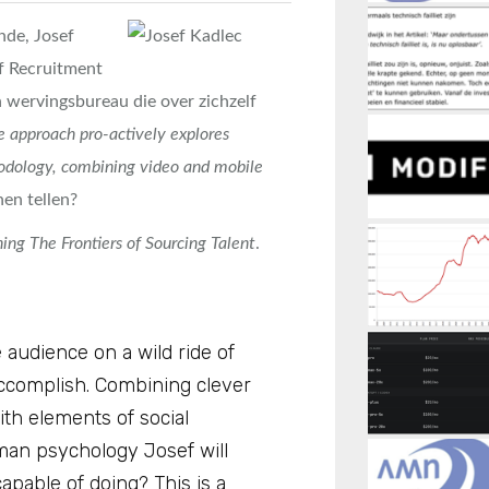
nde, Josef
ef Recruitment
n wervingsbureau die over zichzelf
ve approach pro-actively explores
hodology, combining video and mobile
en tellen?
ing The Frontiers of Sourcing Talent
.
e audience on a wild ride of
accomplish. Combining clever
th elements of social
man psychology Josef will
pable of doing? This is a