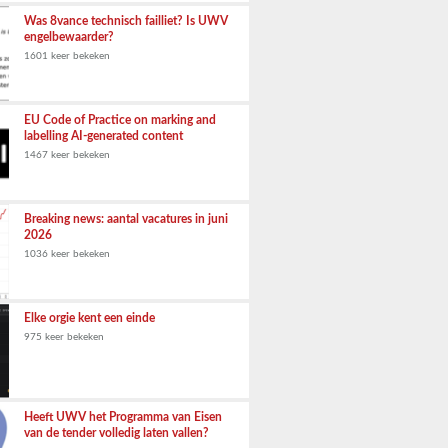
Was 8vance technisch failliet? Is UWV
engelbewaarder?
1601 keer bekeken
EU Code of Practice on marking and
labelling AI-generated content
1467 keer bekeken
Breaking news: aantal vacatures in juni
2026
1036 keer bekeken
Elke orgie kent een einde
975 keer bekeken
Heeft UWV het Programma van Eisen
van de tender volledig laten vallen?