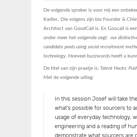
De volgende spreker is voor mij een onbeke
Kadlec. Die volgens zijn bio Founder & Chi
Architect van GoodCall is. En Goocall is ee
onder meer het volgende zegt:
our distincti
candidate pools using social recruitment met
technology
. Hoeveel buzzwords heeft u kunn
De titel van zijn praatje is:
Talent Hacks: Push
Met de volgende uitleg:
In this session Josef will take th
what’s possible for sourcers to 
usage of everyday technology, wi
engineering and a reading of hu
demonstrate what sourcers are ca