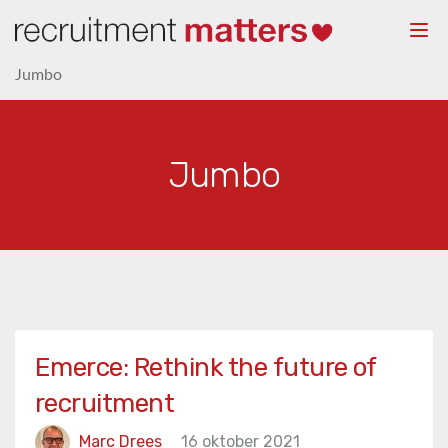
Togg
navi
Jumbo
Jumbo
Emerce: Rethink the future of
recruitment
Marc Drees
16 oktober 2021