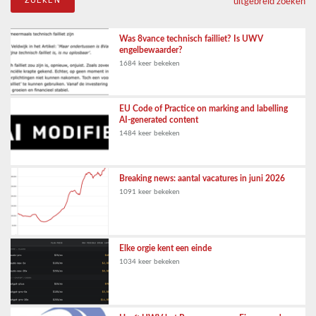
uitgebreid zoeken
Was 8vance technisch failliet? Is UWV
engelbewaarder?
1684 keer bekeken
EU Code of Practice on marking and labelling
AI-generated content
1484 keer bekeken
Breaking news: aantal vacatures in juni 2026
1091 keer bekeken
Elke orgie kent een einde
1034 keer bekeken