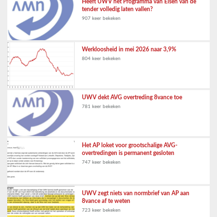
Heeft UWV het Programma van Eisen van de
tender volledig laten vallen?
907 keer bekeken
Werkloosheid in mei 2026 naar 3,9%
804 keer bekeken
UWV dekt AVG overtreding 8vance toe
781 keer bekeken
Het AP loket voor grootschalige AVG-
overtredingen is permanent gesloten
747 keer bekeken
UWV zegt niets van normbrief van AP aan
8vance af te weten
723 keer bekeken