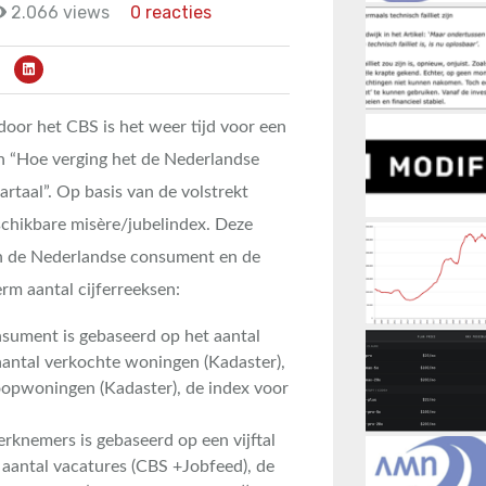
2.066 views
0 reacties
door het CBS is het weer tijd voor een
on “Hoe verging het de Nederlandse
taal”. Op basis van de volstrekt
chikbare misère/jubelindex. Deze
an de Nederlandse consument en de
m aantal cijferreeksen:
sument is gebaseerd op het aantal
aantal verkochte woningen (Kadaster),
oopwoningen (Kadaster), de index voor
knemers is gebaseerd op een vijftal
t aantal vacatures (CBS +Jobfeed), de