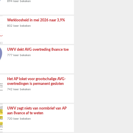
894 keer bekeken
Werkloosheid in mei 2026 naar 3,9%
802 keer bekeken
UWV dekt AVG overtreding 8vance toe
777 keer bekeken
Het AP loket voor grootschalige AVG-
overtredingen is permanent gesloten
742 keer bekeken
UWV zegt niets van normbrief van AP
aan 8vance af te weten
720 keer bekeken