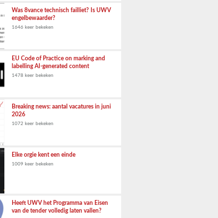
Was 8vance technisch failliet? Is UWV
engelbewaarder?
1646 keer bekeken
EU Code of Practice on marking and
labelling AI-generated content
1478 keer bekeken
Breaking news: aantal vacatures in juni
2026
1072 keer bekeken
Elke orgie kent een einde
1009 keer bekeken
Heeft UWV het Programma van Eisen
van de tender volledig laten vallen?