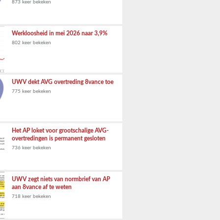
873 keer bekeken
Werkloosheid in mei 2026 naar 3,9%
802 keer bekeken
UWV dekt AVG overtreding 8vance toe
775 keer bekeken
Het AP loket voor grootschalige AVG-
overtredingen is permanent gesloten
736 keer bekeken
UWV zegt niets van normbrief van AP
aan 8vance af te weten
718 keer bekeken