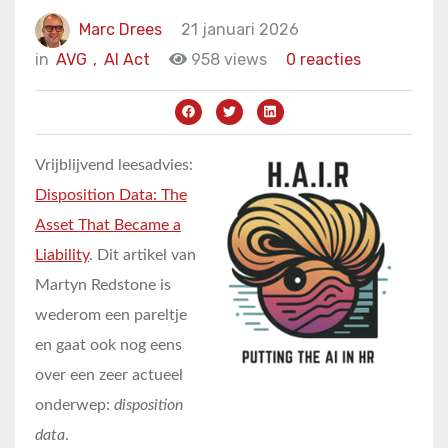
Marc Drees
21 januari 2026
in
AVG
,
AI Act
958 views
0 reacties
Vrijblijvend leesadvies:
Disposition Data: The
Asset That Became a
Liability
. Dit artikel van
Martyn Redstone is
wederom een pareltje
en gaat ook nog eens
over een zeer actueel
onderwep:
disposition
data
.