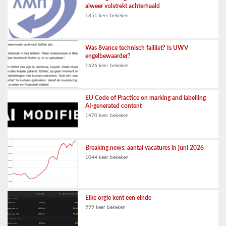
alweer volstrekt achterhaald
1851 keer bekeken
Was 8vance technisch failliet? Is UWV
engelbewaarder?
1626 keer bekeken
EU Code of Practice on marking and labelling
AI-generated content
1470 keer bekeken
Breaking news: aantal vacatures in juni 2026
1044 keer bekeken
Elke orgie kent een einde
999 keer bekeken