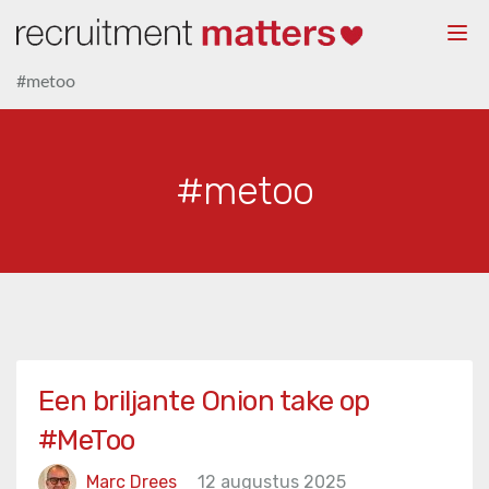
Togg
navi
#metoo
#metoo
Een briljante Onion take op
#MeToo
Marc Drees
12 augustus 2025