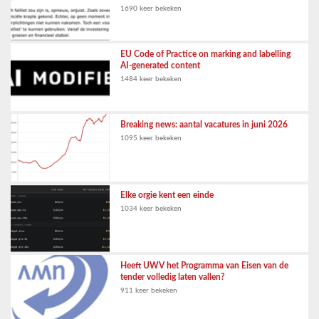
1690 keer bekeken
EU Code of Practice on marking and labelling
AI-generated content
1484 keer bekeken
Breaking news: aantal vacatures in juni 2026
1095 keer bekeken
Elke orgie kent een einde
1034 keer bekeken
Heeft UWV het Programma van Eisen van de
tender volledig laten vallen?
911 keer bekeken