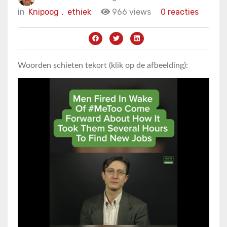
in
Knipoog
,
ethiek
966 views
0 reacties
Woorden schieten tekort (klik op de afbeelding):