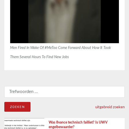
Men Fired In Wake Of #MeToo Come Forward About How It Took
Them Several Hours To Find New Jobs
Zoeken naar:
uitgebreid zoeken
Was 8vance technisch failliet? Is UWV
engelbewaarder?