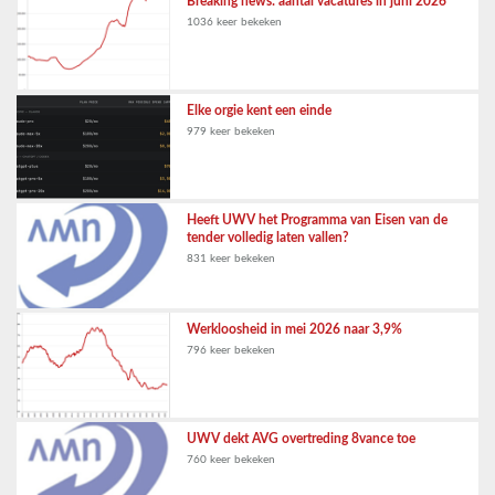
Breaking news: aantal vacatures in juni 2026
1036 keer bekeken
Elke orgie kent een einde
979 keer bekeken
Heeft UWV het Programma van Eisen van de
tender volledig laten vallen?
831 keer bekeken
Werkloosheid in mei 2026 naar 3,9%
796 keer bekeken
UWV dekt AVG overtreding 8vance toe
760 keer bekeken