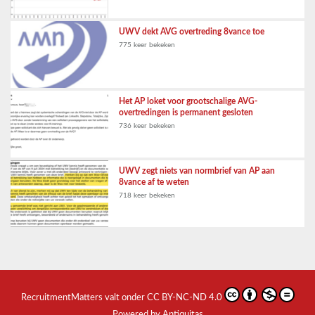
UWV dekt AVG overtreding 8vance toe
775 keer bekeken
Het AP loket voor grootschalige AVG-
overtredingen is permanent gesloten
736 keer bekeken
UWV zegt niets van normbrief van AP aan
8vance af te weten
718 keer bekeken
RecruitmentMatters
valt onder
CC BY-NC-ND 4.0
Powered by Antiquitas