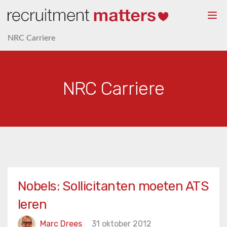
Togg
navi
NRC Carriere
NRC Carriere
Nobels: Sollicitanten moeten ATS
leren
Marc Drees
31 oktober 2012