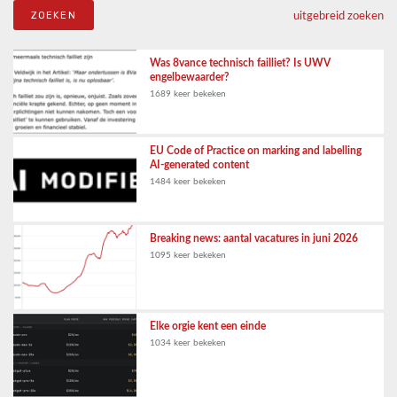
uitgebreid zoeken
Was 8vance technisch failliet? Is UWV
engelbewaarder?
1689 keer bekeken
EU Code of Practice on marking and labelling
AI-generated content
1484 keer bekeken
Breaking news: aantal vacatures in juni 2026
1095 keer bekeken
Elke orgie kent een einde
1034 keer bekeken