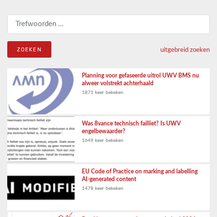
Zoeken naar:
uitgebreid zoeken
Planning voor gefaseerde uitrol UWV BMS nu
alweer volstrekt achterhaald
1871 keer bekeken
Was 8vance technisch failliet? Is UWV
engelbewaarder?
1649 keer bekeken
EU Code of Practice on marking and labelling
AI-generated content
1478 keer bekeken