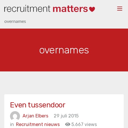
Togg
navi
overnames
overnames
Even tussendoor
Arjan Elbers
29 juli 2015
in
Recruitment nieuws
5.667 views