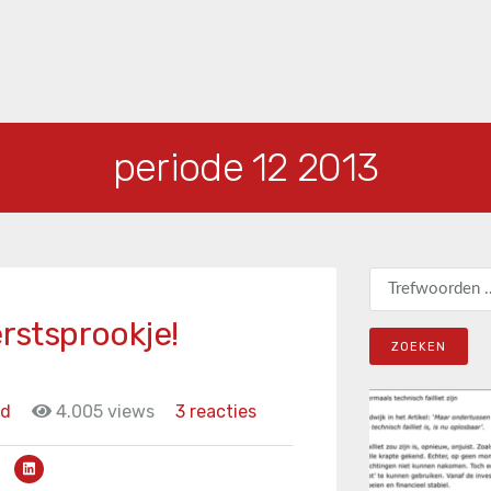
periode 12 2013
Zoeken naar:
erstsprookje!
id
4.005 views
3 reacties