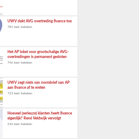
UWV dekt AVG overtreding 8vance toe
781 keer bekeken
Het AP loket voor grootschalige AVG-
overtredingen is permanent gesloten
746 keer bekeken
UWV zegt niets van normbrief van AP
aan 8vance af te weten
723 keer bekeken
Hoeveel (serieuze) klanten heeft 8vance
eigenlijk? René Veldwijk vervolgt
636 keer bekeken