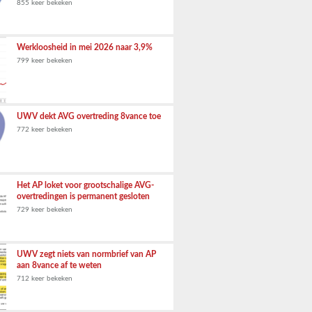
855 keer bekeken
Werkloosheid in mei 2026 naar 3,9%
799 keer bekeken
UWV dekt AVG overtreding 8vance toe
772 keer bekeken
Het AP loket voor grootschalige AVG-
overtredingen is permanent gesloten
729 keer bekeken
UWV zegt niets van normbrief van AP
aan 8vance af te weten
712 keer bekeken