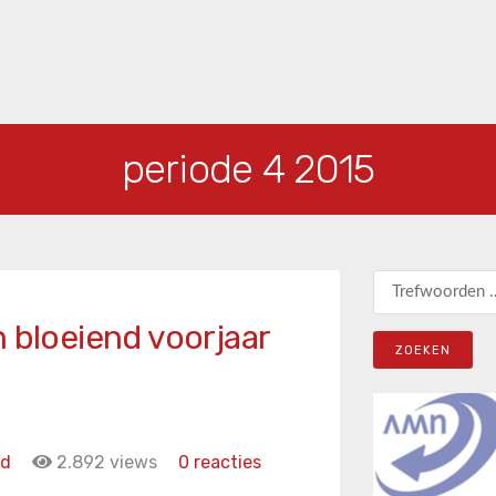
periode 4 2015
Zoeken naar:
n bloeiend voorjaar
id
2.892 views
0 reacties