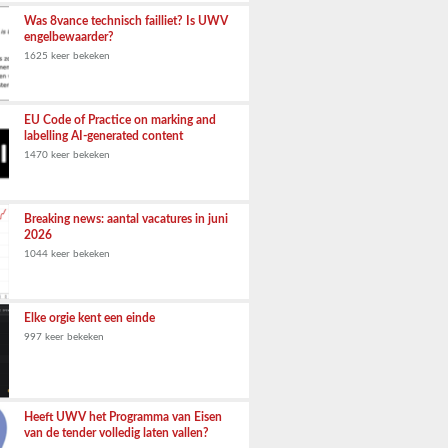
Was 8vance technisch failliet? Is UWV
engelbewaarder?
1625 keer bekeken
EU Code of Practice on marking and
labelling AI-generated content
1470 keer bekeken
Breaking news: aantal vacatures in juni
2026
1044 keer bekeken
Elke orgie kent een einde
997 keer bekeken
Heeft UWV het Programma van Eisen
van de tender volledig laten vallen?