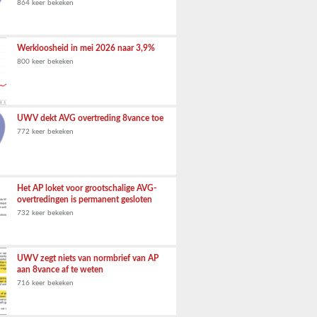
864 keer bekeken
Werkloosheid in mei 2026 naar 3,9%
800 keer bekeken
UWV dekt AVG overtreding 8vance toe
772 keer bekeken
Het AP loket voor grootschalige AVG-
overtredingen is permanent gesloten
732 keer bekeken
UWV zegt niets van normbrief van AP
aan 8vance af te weten
716 keer bekeken