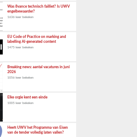
Was 8vance technisch failliet? Is UWV
engelbewaarder?
1636 keer bekeken
EU Code of Practice on marking and
labelling AI-generated content
1475 keer bekeken
Breaking news: aantal vacatures in juni
2026
1056 keer bekeken
Elke orgie kent een einde
1005 keer bekeken
Heeft UWV het Programma van Eisen
van de tender volledig laten vallen?