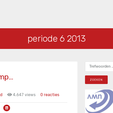
periode 6 2013
Zoeken naar:
imp…
id
4.647 views
0 reacties