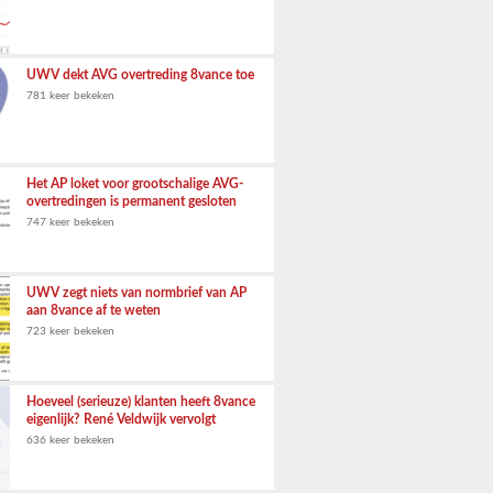
UWV dekt AVG overtreding 8vance toe
781 keer bekeken
Het AP loket voor grootschalige AVG-
overtredingen is permanent gesloten
747 keer bekeken
UWV zegt niets van normbrief van AP
aan 8vance af te weten
723 keer bekeken
Hoeveel (serieuze) klanten heeft 8vance
eigenlijk? René Veldwijk vervolgt
636 keer bekeken