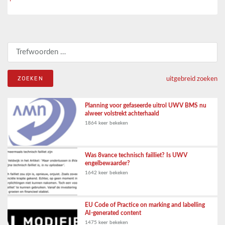
Zoeken naar:
uitgebreid zoeken
Planning voor gefaseerde uitrol UWV BMS nu
alweer volstrekt achterhaald
1864 keer bekeken
Was 8vance technisch failliet? Is UWV
engelbewaarder?
1642 keer bekeken
EU Code of Practice on marking and labelling
AI-generated content
1475 keer bekeken