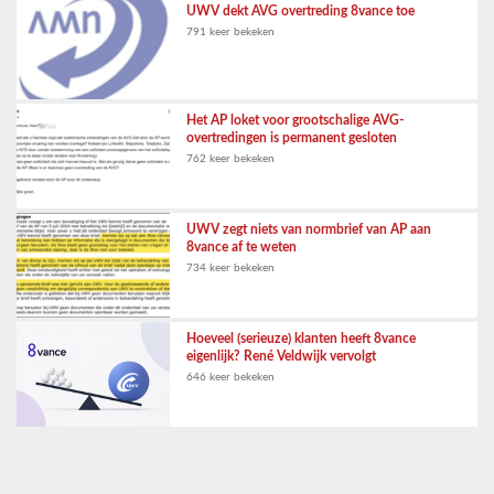
UWV dekt AVG overtreding 8vance toe
791 keer bekeken
Het AP loket voor grootschalige AVG-
overtredingen is permanent gesloten
762 keer bekeken
UWV zegt niets van normbrief van AP aan
8vance af te weten
734 keer bekeken
Hoeveel (serieuze) klanten heeft 8vance
eigenlijk? René Veldwijk vervolgt
646 keer bekeken