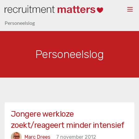
Togg
navi
Personeelslog
Personeelslog
Jongere werkloze
zoekt/reageert minder intensief
Marc Drees
7 november 2012