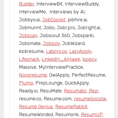
Builder
, InterviewBit, InterviewBuddy,
InterviewMe, Interviews by AI,
Jobbyo.ai,
JobCopilot
, jobhire.ai,
JobHunnt, Jobo, Jobr.pro, Jobright.ai,
Jobscan
, Jobscout 360, Jobsparki,
Jobsmate,
Jobsolv
, JobWizard,
kickresume,
Laboro.co
,
LazyApply
,
Lifeshack
,
LinkedIn_AIHawk
,
loopcv
,
Massive, MyInterviewPractice,
Novoresume
, OwlApply, PerfectResume,
Plump
, PrepLounge, QuickApply,
Reaidy.io, ResuMate,
Resumatic, Rezi
,
resume.co, Resume.com,
resumeboostai
,
Resume Genius
,
ResumeRabbit
,
ResumeWorded, Resumonk,
ResumUP
,