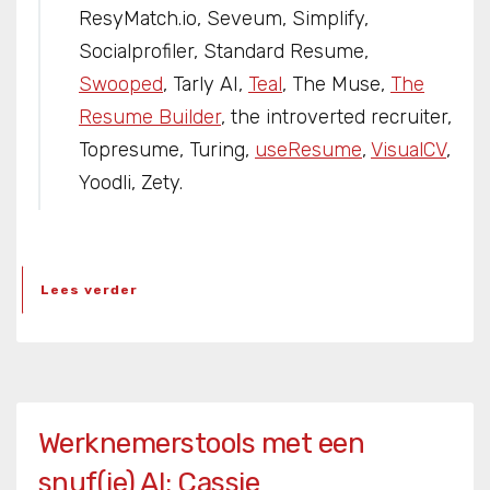
ResyMatch.io, Seveum, Simplify,
Socialprofiler, Standard Resume,
Swooped
, Tarly AI,
Teal
, The Muse,
The
Resume Builder
, the introverted recruiter,
Topresume, Turing,
useResume
,
VisualCV
,
Yoodli, Zety.
Lees verder
Werknemerstools met een
snuf(je) AI: Cassie