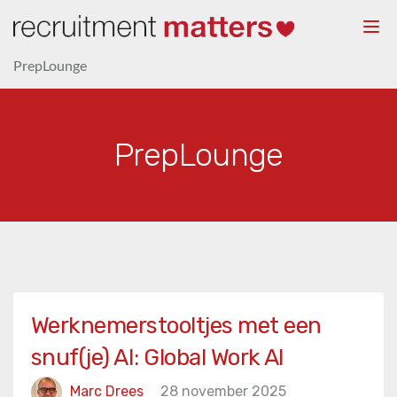
Togg
navi
PrepLounge
PrepLounge
Werknemerstooltjes met een
snuf(je) AI: Global Work AI
Marc Drees
28 november 2025