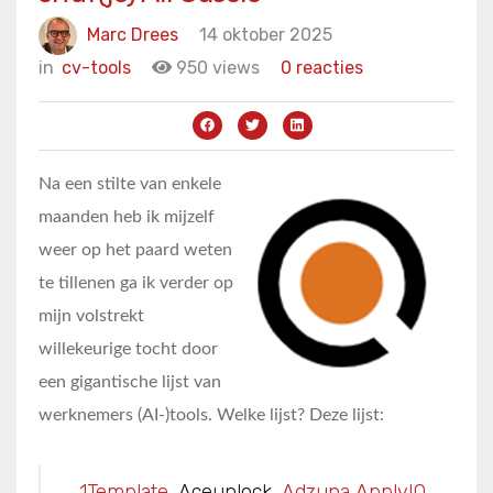
Marc Drees
14 oktober 2025
in
cv-tools
950 views
0 reacties
Na een stilte van enkele
maanden heb ik mijzelf
weer op het paard weten
te tillenen ga ik verder op
mijn volstrekt
willekeurige tocht door
een gigantische lijst van
werknemers (AI-)tools. Welke lijst? Deze lijst:
1Template
, Aceunlock,
Adzuna ApplyIQ
,