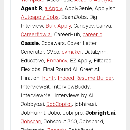
Agent R
,
aiApply
, ApplyGenie, Applyish,
Autoapply Jobs
, BeamJobs, Big
Interview,
Bulk Apply
, Candycv, Canva,
Careerflow ai
, CareerHub,
career.io
,
Cassie
, Codewars, Cover Letter
Generator, CV.co,
cvmaker
, DataLynn,
Educative,
Enhancv
, EZ Apply, Filtered,
Flexjobs, Final Round AI, Greet AI,
Hiration,
huntr
,
Indeed Resume Builder
,
InterviewBit, InterviewBuddy,
InterviewMe, Interviews by AI,
Jobbyo.ai,
JobCopilot
, jobhire.ai,
JobHunnt, Jobo, Jobr.pro,
Jobright.ai
,
Jobscan
, Jobscout 360, Jobsparki,