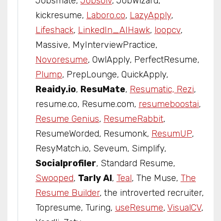
Jobsmate,
Jobsolv
, JobWizard,
kickresume,
Laboro.co
,
LazyApply
,
Lifeshack
,
LinkedIn_AIHawk
,
loopcv
,
Massive, MyInterviewPractice,
Novoresume
, OwlApply, PerfectResume,
Plump
, PrepLounge, QuickApply,
Reaidy.io
,
ResuMate
,
Resumatic, Rezi
,
resume.co, Resume.com,
resumeboostai
,
Resume Genius
,
ResumeRabbit
,
ResumeWorded, Resumonk,
ResumUP
,
ResyMatch.io, Seveum, Simplify,
Socialprofiler
, Standard Resume,
Swooped
,
Tarly AI
,
Teal
, The Muse,
The
Resume Builder
, the introverted recruiter,
Topresume, Turing,
useResume
,
VisualCV
,