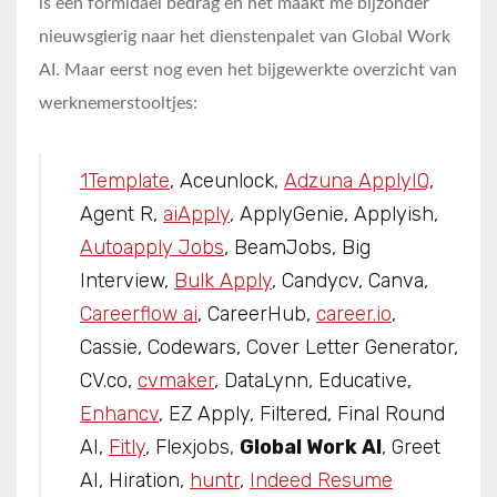
is een formidael bedrag en het maakt me bijzonder
nieuwsgierig naar het dienstenpalet van Global Work
AI. Maar eerst nog even het bijgewerkte overzicht van
werknemerstooltjes:
1Template
, Aceunlock,
Adzuna ApplyIQ
,
Agent R,
aiApply
, ApplyGenie, Applyish,
Autoapply Jobs
, BeamJobs, Big
Interview,
Bulk Apply
, Candycv, Canva,
Careerflow ai
, CareerHub,
career.io
,
Cassie, Codewars, Cover Letter Generator,
CV.co,
cvmaker
, DataLynn, Educative,
Enhancv
, EZ Apply, Filtered, Final Round
AI,
Fitly
, Flexjobs,
Global Work AI
, Greet
AI, Hiration,
huntr
,
Indeed Resume