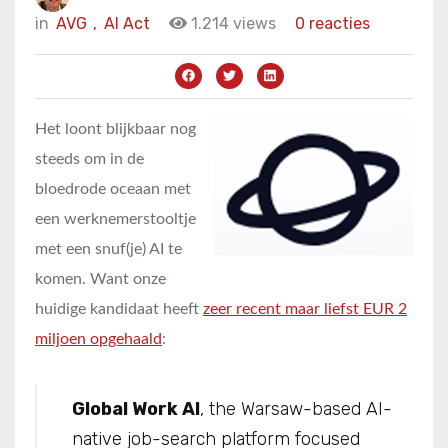
in
AVG
,
AI Act
1.214 views
0 reacties
Het loont blijkbaar nog
steeds om in de
bloedrode oceaan met
een werknemerstooltje
met een snuf(je) AI te
komen. Want onze
huidige kandidaat heeft
zeer recent maar liefst EUR 2
miljoen opgehaald
:
Global Work AI
, the Warsaw-based AI-
native job-search platform focused