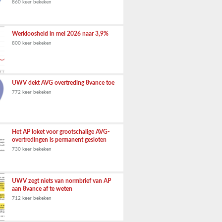
860 keer bekeken
Werkloosheid in mei 2026 naar 3,9%
800 keer bekeken
UWV dekt AVG overtreding 8vance toe
772 keer bekeken
Het AP loket voor grootschalige AVG-
overtredingen is permanent gesloten
730 keer bekeken
UWV zegt niets van normbrief van AP
aan 8vance af te weten
712 keer bekeken