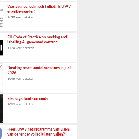
Was 8vance technisch failliet? Is UWV
engelbewaarder?
1630 keer bekeken
EU Code of Practice on marking and
labelling AI-generated content
1470 keer bekeken
Breaking news: aantal vacatures in juni
2026
1046 keer bekeken
Elke orgie kent een einde
1003 keer bekeken
Heeft UWV het Programma van Eisen
van de tender volledig laten vallen?