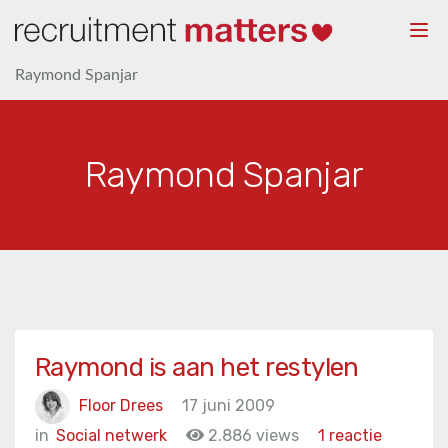
Togg
navi
Raymond Spanjar
Raymond Spanjar
Raymond is aan het restylen
Floor Drees
17 juni 2009
in
Social netwerk
2.886 views
1 reactie