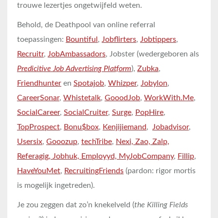
trouwe lezertjes ongetwijfeld weten.
Behold, de Deathpool van online referral
toepassingen:
Bountiful
,
Jobflirters
,
Jobtippers
,
Recruitr
,
JobAmbassadors
, Jobster (wedergeboren als
Predicitive Job Advertising Platform
),
Zubka
,
Friendhunter
en
Spotajob
,
Whizper
,
Jobylon
,
CareerSonar
,
Whistetalk
,
GooodJob
,
WorkWith.Me
,
SocialCareer
,
SocialCruiter
,
Surge
,
PopHire
,
TopProspect
,
Bonu$box
,
Kenjijiemand
,
Jobadvisor
,
Usersix
,
Gooozup
,
techTribe
,
Nexi, Zao, Zalp,
Referagig, Jobhuk, Employyd, MyJobCompany
,
Fillip
,
HaveYouMet
,
RecruitingFriends
(pardon: rigor mortis
is mogelijk ingetreden).
Je zou zeggen dat zo’n knekelveld (
the Killing Fields