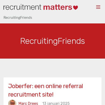
Togg
navi
RecruitingFriends
RecruitingFriends
Joberfer: een online referral
recruitment site!
Marc Drees
13 januari 2025