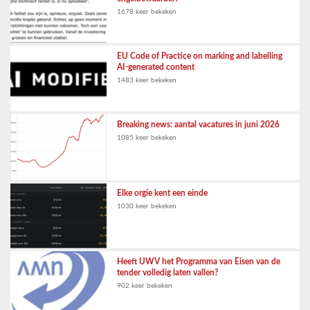
1678 keer bekeken
EU Code of Practice on marking and labelling
AI-generated content
1483 keer bekeken
Breaking news: aantal vacatures in juni 2026
1085 keer bekeken
Elke orgie kent een einde
1030 keer bekeken
Heeft UWV het Programma van Eisen van de
tender volledig laten vallen?
902 keer bekeken