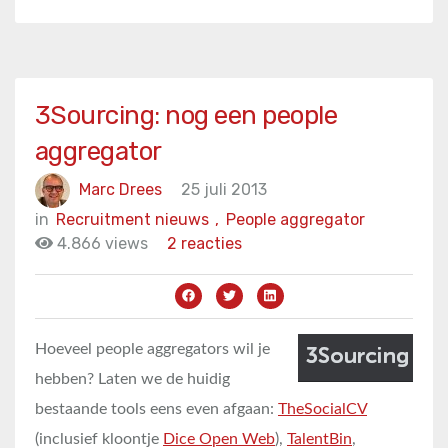
3Sourcing: nog een people
aggregator
Marc Drees
25 juli 2013
in
Recruitment nieuws
,
People aggregator
4.866 views
2 reacties
Hoeveel people aggregators wil je
hebben? Laten we de huidig
bestaande tools eens even afgaan:
TheSocialCV
(inclusief kloontje
Dice Open Web
),
TalentBin
,