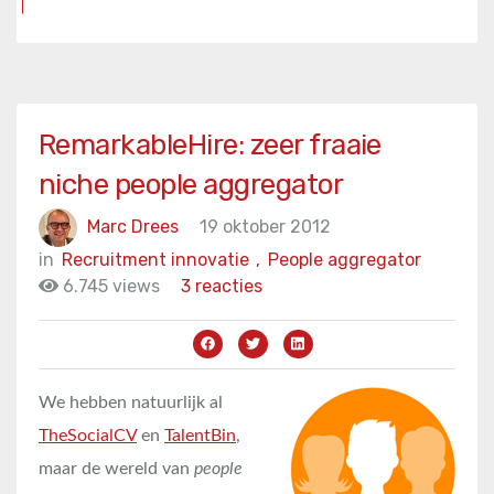
RemarkableHire: zeer fraaie
niche people aggregator
Marc Drees
19 oktober 2012
in
Recruitment innovatie
,
People aggregator
6.745 views
3 reacties
We hebben natuurlijk al
TheSocialCV
en
TalentBin
,
maar de wereld van
people