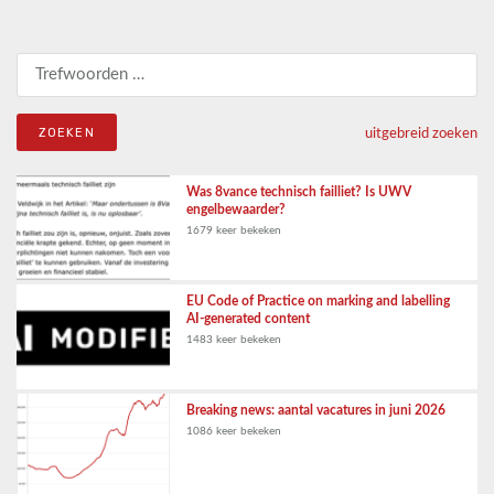
Zoeken naar:
uitgebreid zoeken
Was 8vance technisch failliet? Is UWV
engelbewaarder?
1679 keer bekeken
EU Code of Practice on marking and labelling
AI-generated content
1483 keer bekeken
Breaking news: aantal vacatures in juni 2026
1086 keer bekeken