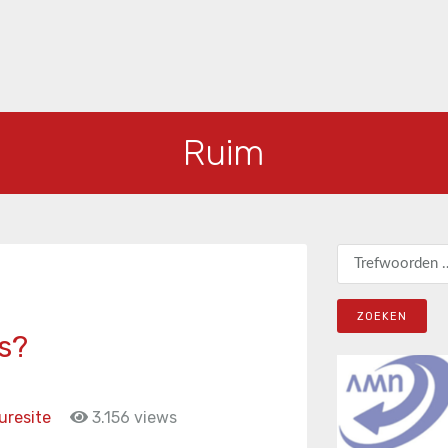
Ruim
Zoeken naar:
s?
uresite
3.156 views