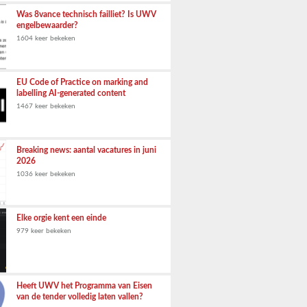
Was 8vance technisch failliet? Is UWV
engelbewaarder?
1604 keer bekeken
EU Code of Practice on marking and
labelling AI-generated content
1467 keer bekeken
Breaking news: aantal vacatures in juni
2026
1036 keer bekeken
Elke orgie kent een einde
979 keer bekeken
Heeft UWV het Programma van Eisen
van de tender volledig laten vallen?