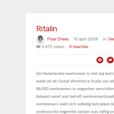
Ritalin
Floor Drees
15 april 2008
in
Ge
3.472 views
0 reacties
De Nederlandse werknemer is niet erg betrok
week uit de Global Workforce Study van ad
88.000 werknemers in negentien verschille
bekaaid vanaf wat betreft werknemersloyalit
werknemers voelt zich volledig betrokken bi
onderzochte negentien landen was vijftig p