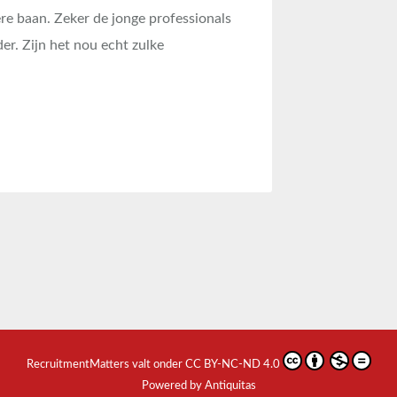
e baan. Zeker de jonge professionals
er. Zijn het nou echt zulke
RecruitmentMatters
valt onder
CC BY-NC-ND 4.0
Powered by Antiquitas