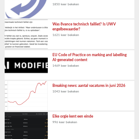
1850 keer bekeken
Was 8vance technisch failliet? Is UWV
engelbewaarder?
1621 keer bekeken
EU Code of Practice on marking and labelling
AI-generated content
1469 keer bekeken
Breaking news: aantal vacatures in juni 2026
1043 keer bekeken
Elke orgie kent een einde
996 keer bekeken