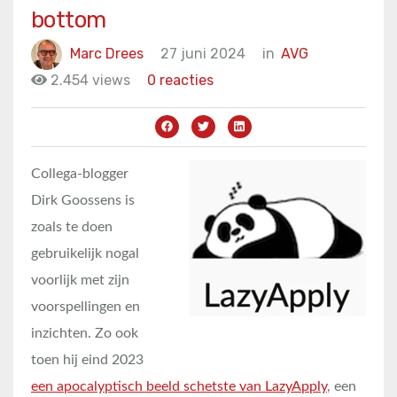
bottom
Marc Drees
27 juni 2024
in
AVG
2.454 views
0 reacties
Collega-blogger
Dirk Goossens is
zoals te doen
gebruikelijk nogal
voorlijk met zijn
voorspellingen en
inzichten. Zo ook
toen hij eind 2023
een apocalyptisch beeld schetste van LazyApply
, een