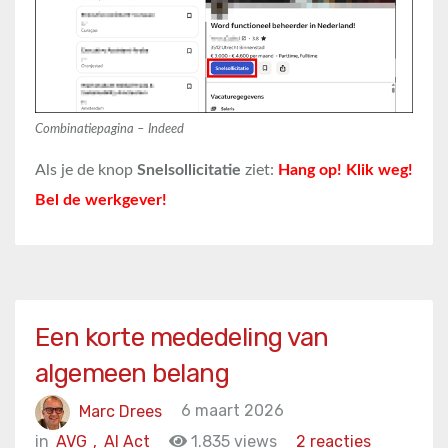
Combinatiepagina – Indeed
Als je de knop
Snelsollicitatie
ziet:
Hang op! Klik weg!
Bel de werkgever!
Een korte mededeling van
algemeen belang
Marc Drees
6 maart 2026
in
AVG
,
AI Act
1.835 views
2 reacties