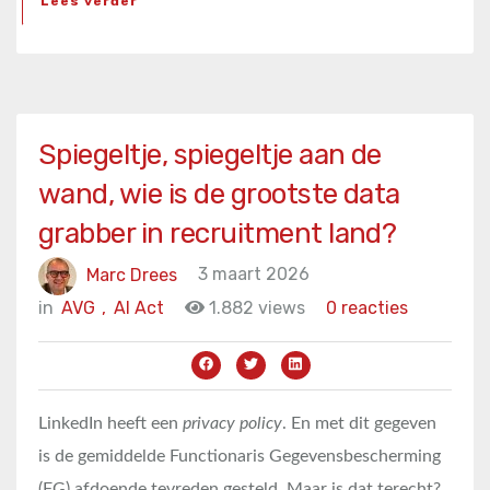
Lees verder
Spiegeltje, spiegeltje aan de
wand, wie is de grootste data
grabber in recruitment land?
Marc Drees
3 maart 2026
in
AVG
,
AI Act
1.882 views
0 reacties
LinkedIn heeft een
privacy policy
. En met dit gegeven
is de gemiddelde Functionaris Gegevensbescherming
(FG) afdoende tevreden gesteld. Maar is dat terecht?