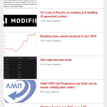
EU Code of Practice on marking and labelling
AI-generated content
1484 keer bekeken
Breaking news: aantal vacatures in juni 2026
1091 keer bekeken
Elke orgie kent een einde
1034 keer bekeken
Heeft UWV het Programma van Eisen van de
tender volledig laten vallen?
907 keer bekeken