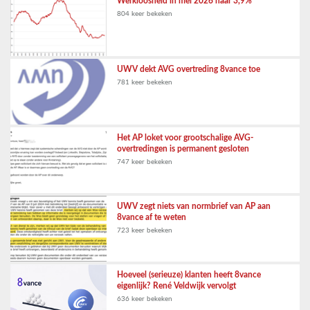
Werkloosheid in mei 2026 naar 3,9%
804 keer bekeken
UWV dekt AVG overtreding 8vance toe
781 keer bekeken
Het AP loket voor grootschalige AVG-
overtredingen is permanent gesloten
747 keer bekeken
UWV zegt niets van normbrief van AP aan
8vance af te weten
723 keer bekeken
Hoeveel (serieuze) klanten heeft 8vance
eigenlijk? René Veldwijk vervolgt
636 keer bekeken