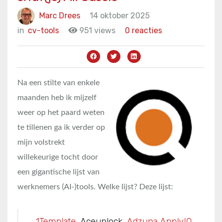
Marc Drees
14 oktober 2025
in
cv-tools
951 views
0 reacties
Na een stilte van enkele
maanden heb ik mijzelf
weer op het paard weten
te tillenen ga ik verder op
mijn volstrekt
willekeurige tocht door
een gigantische lijst van
werknemers (AI-)tools. Welke lijst? Deze lijst:
1Template
, Aceunlock,
Adzuna ApplyIQ
,