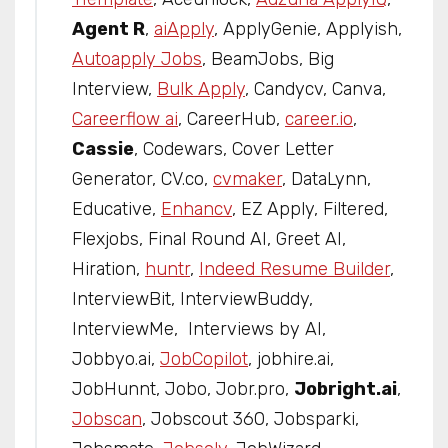
Agent R
,
aiApply
, ApplyGenie, Applyish,
Autoapply Jobs
, BeamJobs, Big
Interview,
Bulk Apply
, Candycv, Canva,
Careerflow ai
, CareerHub,
career.io
,
Cassie
, Codewars, Cover Letter
Generator, CV.co,
cvmaker
, DataLynn,
Educative,
Enhancv
, EZ Apply, Filtered,
Flexjobs, Final Round AI, Greet AI,
Hiration,
huntr
,
Indeed Resume Builder
,
InterviewBit, InterviewBuddy,
InterviewMe, Interviews by AI,
Jobbyo.ai,
JobCopilot
, jobhire.ai,
JobHunnt, Jobo, Jobr.pro,
Jobright.ai
,
Jobscan
, Jobscout 360, Jobsparki,