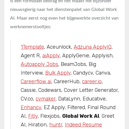
is een formidael bedrag en het maakt me bijzonder
nieuwsgierig naar het dienstenpalet van Global Work
AI. Maar eerst nog even het bijgewerkte overzicht van
werknemerstooltjes:
1Template
, Aceunlock,
Adzuna ApplyIQ
,
Agent R,
aiApply
, ApplyGenie, Applyish,
Autoapply Jobs
, BeamJobs, Big
Interview,
Bulk Apply
, Candycv, Canva,
Careerflow ai
, CareerHub,
career.io
,
Cassie, Codewars, Cover Letter Generator,
CV.co,
cvmaker
, DataLynn, Educative,
Enhancv
, EZ Apply, Filtered, Final Round
AI,
Fitly
, Flexjobs,
Global Work AI
, Greet
AI, Hiration,
huntr
,
Indeed Resume