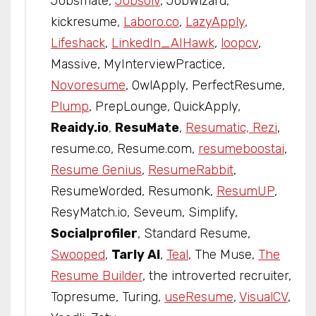
Jobsmate,
Jobsolv
, JobWizard,
kickresume,
Laboro.co
,
LazyApply
,
Lifeshack
,
LinkedIn_AIHawk
,
loopcv
,
Massive, MyInterviewPractice,
Novoresume
, OwlApply, PerfectResume,
Plump
, PrepLounge, QuickApply,
Reaidy.io
,
ResuMate
,
Resumatic, Rezi
,
resume.co, Resume.com,
resumeboostai
,
Resume Genius
,
ResumeRabbit
,
ResumeWorded, Resumonk,
ResumUP
,
ResyMatch.io, Seveum, Simplify,
Socialprofiler
, Standard Resume,
Swooped
,
Tarly AI
,
Teal
, The Muse,
The
Resume Builder
, the introverted recruiter,
Topresume, Turing,
useResume
,
VisualCV
,