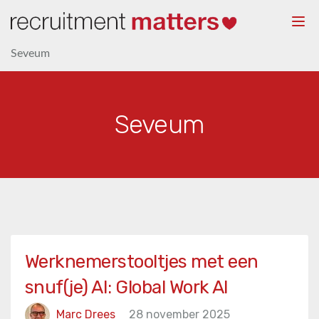
Togg
navi
Seveum
Seveum
Werknemerstooltjes met een
snuf(je) AI: Global Work AI
Marc Drees
28 november 2025