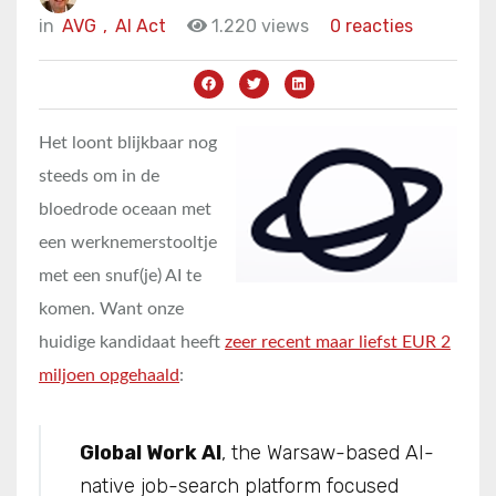
in
AVG
,
AI Act
1.220 views
0 reacties
Het loont blijkbaar nog
steeds om in de
bloedrode oceaan met
een werknemerstooltje
met een snuf(je) AI te
komen. Want onze
huidige kandidaat heeft
zeer recent maar liefst EUR 2
miljoen opgehaald
:
Global Work AI
, the Warsaw-based AI-
native job-search platform focused