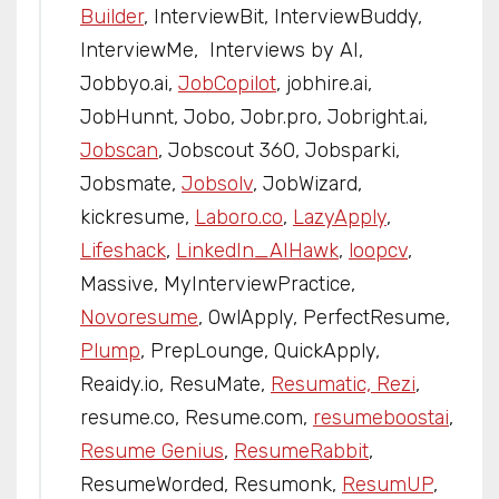
Builder
, InterviewBit, InterviewBuddy,
InterviewMe, Interviews by AI,
Jobbyo.ai,
JobCopilot
, jobhire.ai,
JobHunnt, Jobo, Jobr.pro, Jobright.ai,
Jobscan
, Jobscout 360, Jobsparki,
Jobsmate,
Jobsolv
, JobWizard,
kickresume,
Laboro.co
,
LazyApply
,
Lifeshack
,
LinkedIn_AIHawk
,
loopcv
,
Massive, MyInterviewPractice,
Novoresume
, OwlApply, PerfectResume,
Plump
, PrepLounge, QuickApply,
Reaidy.io, ResuMate,
Resumatic, Rezi
,
resume.co, Resume.com,
resumeboostai
,
Resume Genius
,
ResumeRabbit
,
ResumeWorded, Resumonk,
ResumUP
,