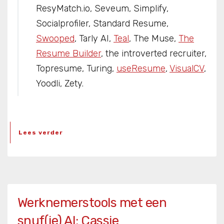
ResyMatch.io, Seveum, Simplify,
Socialprofiler, Standard Resume,
Swooped
, Tarly AI,
Teal
, The Muse,
The
Resume Builder
, the introverted recruiter,
Topresume, Turing,
useResume
,
VisualCV
,
Yoodli, Zety.
Lees verder
Werknemerstools met een
snuf(je) AI: Cassie