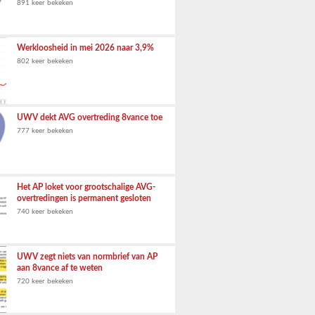
891 keer bekeken
Werkloosheid in mei 2026 naar 3,9%
802 keer bekeken
UWV dekt AVG overtreding 8vance toe
777 keer bekeken
Het AP loket voor grootschalige AVG-
overtredingen is permanent gesloten
740 keer bekeken
UWV zegt niets van normbrief van AP
aan 8vance af te weten
720 keer bekeken