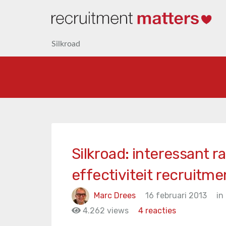
Silkroad
Silkroad: interessant r
effectiviteit recruitme
Marc Drees
16 februari 2013
in
4.262 views
4 reacties