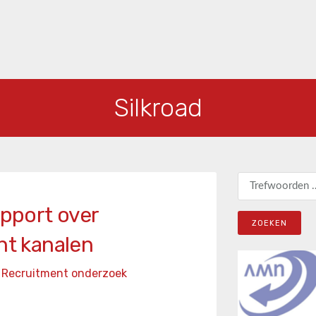
Silkroad
Zoeken naar:
apport over
nt kanalen
Recruitment onderzoek