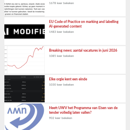
1678 keer bekeken
EU Code of Practice on marking and labelling
AI-generated content
1483 keer bekeken
Breaking news: aantal vacatures in juni 2026
1085 keer bekeken
Elke orgie kent een einde
1030 keer bekeken
Heeft UWV het Programma van Eisen van de
tender volledig laten vallen?
902 keer bekeken