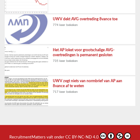
UWV dekt AVG overtreding 8vance toe
774 keer bekeken
Het AP loket voor grootschalige AVG-
overtredingen is permanent gesloten
735 keer bekeken
UWV zegt niets van normbrief van AP aan
8vance af te weten
717 keer bekeken
RecruitmentMatters
valt onder
CC BY-NC-ND 4.0