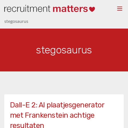
Togg
navi
stegosaurus
stegosaurus
Dall-E 2: AI plaatjesgenerator
met Frankenstein achtige
resultaten