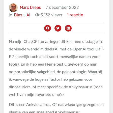
Marc Drees
7 december 2022
in
Bias
,
AI
3.132 views
1 reactie
Na mijn ChatGPT ervaringen dit keer een uitstapje in
de visuele wereld middels AI met de OpenAI tool Dall-
E 2 (heerlijk toch al dit soort menselijke namen voor
tools). En ik heb een kleine test uitgevoerd op mijn
oorspronkelijke vakgebied, de paleontologie. Waarbij
ik vanwege de hoge aaifactor heb gekozen voor
dinosauriers, of meer specifiek de Ankylosaurus (toch
wel 1 van mijn favoriete dino’s):
Dit is een Ankylosaurus. Of nauwkeuriger gezegd: een
plaatje van een speelgoed Ankylosaurus: