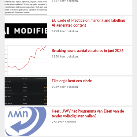
1737 keer bekeken
EU Code of Practice on marking and labelling
AI-generated content
1493 keer bekeken
Breaking news: aantal vacatures in juni 2026
1150 keer bekeken
Elke orgie kent een einde
1089 keer bekeken
Heeft UWV het Programma van Eisen van de
tender volledig laten vallen?
968 keer bekeken