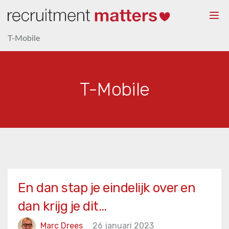
Togg
navi
T-Mobile
T-Mobile
En dan stap je eindelijk over en
dan krijg je dit…
Marc Drees
26 januari 2023