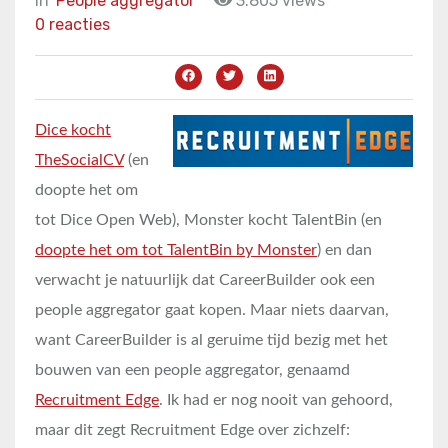
in
People aggregator
3.805 views
0 reacties
Dice kocht
TheSocialCV
(en
doopte het om
tot Dice Open Web), Monster kocht TalentBin (en
doopte het om tot TalentBin by Monster
) en dan
verwacht je natuurlijk dat CareerBuilder ook een
people aggregator gaat kopen. Maar niets daarvan,
want CareerBuilder is al geruime tijd bezig met het
bouwen van een people aggregator, genaamd
Recruitment Edge
. Ik had er nog nooit van gehoord,
maar dit zegt Recruitment Edge over zichzelf: