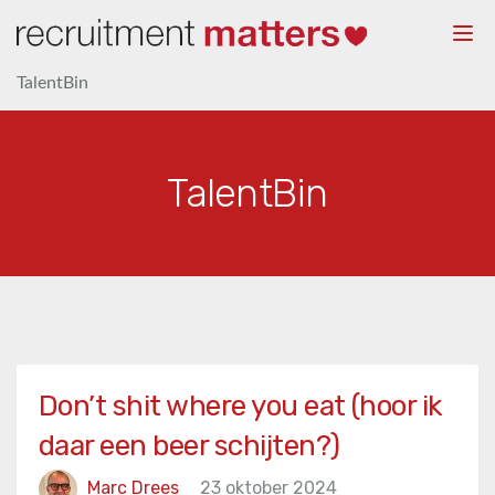
Togg
navi
TalentBin
TalentBin
Don’t shit where you eat (hoor ik
daar een beer schijten?)
Marc Drees
23 oktober 2024