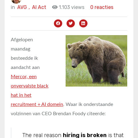
in
AVG
,
AI Act
1.103 views
0 reacties
Afgelopen
maandag
besteedde ik
aandacht aan
Mercor, een
onvervalste black
hat in het
recruitment + AI domein
. Waar ik onderstaande
volzinnen van CEO Brendan Foody citeerde:
The real reason
hiring is broken
is that