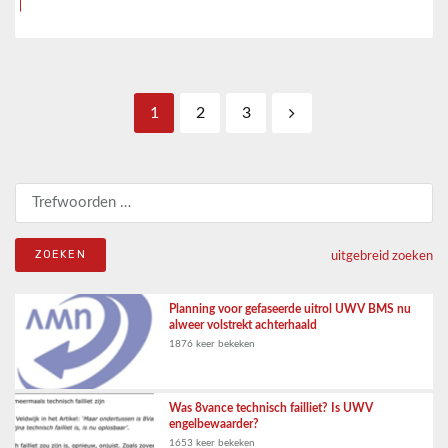
Berichten paginering
1
2
3
Zoeken naar:
uitgebreid zoeken
Planning voor gefaseerde uitrol UWV BMS nu
alweer volstrekt achterhaald
1876 keer bekeken
Was 8vance technisch failliet? Is UWV
engelbewaarder?
1653 keer bekeken