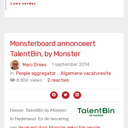
Lees verder
Monsterboard annonceert
TalentBin, by Monster
Marc Drees
1 september 2014
in
People aggregator
,
Algemene vacaturesite
8.856 views
2 reacties
Nieuw:
TalentBin by Monster
.
In Nederland. En de lancering
van
de recent door Monster gekochte people