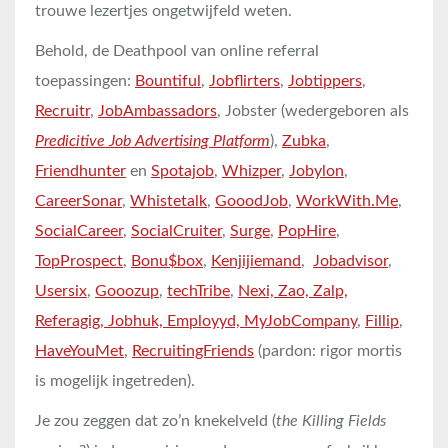
trouwe lezertjes ongetwijfeld weten.
Behold, de Deathpool van online referral
toepassingen:
Bountiful
,
Jobflirters
,
Jobtippers
,
Recruitr
,
JobAmbassadors
, Jobster (wedergeboren als
Predicitive Job Advertising Platform
),
Zubka
,
Friendhunter
en
Spotajob
,
Whizper
,
Jobylon
,
CareerSonar
,
Whistetalk
,
GooodJob
,
WorkWith.Me
,
SocialCareer
,
SocialCruiter
,
Surge
,
PopHire
,
TopProspect
,
Bonu$box
,
Kenjijiemand
,
Jobadvisor
,
Usersix
,
Gooozup
,
techTribe
,
Nexi, Zao, Zalp,
Referagig, Jobhuk, Employyd, MyJobCompany
,
Fillip
,
HaveYouMet
,
RecruitingFriends
(pardon: rigor mortis
is mogelijk ingetreden).
Je zou zeggen dat zo’n knekelveld (
the Killing Fields