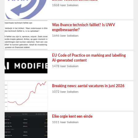
1868 keer bekeken
Was 8vance technisch failliet? Is UWV
engelbewaarder?
1646 keer bekeken
EU Code of Practice on marking and labelling
AI-generated content
1478 keer bekeken
Breaking news: aantal vacatures in juni 2026
1072 keer bekeken
Elke orgie kent een einde
1011 keer bekeken