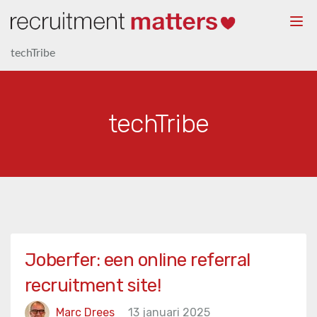
Togg
navi
techTribe
techTribe
Joberfer: een online referral
recruitment site!
Marc Drees
13 januari 2025